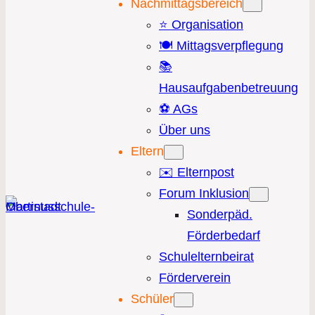
Nachmittagsbereich
⭐️ Organisation
🍽️ Mittagsverpflegung
📚
Hausaufgabenbetreuung
⚽️ AGs
Über uns
Eltern
✉️ Elternpost
Forum Inklusion
Sonderpäd.
Förderbedarf
Schulelternbeirat
Förderverein
Schüler