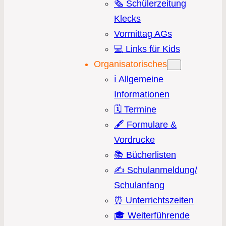
🗞️ Schülerzeitung
Klecks
Vormittag AGs
💻 Links für Kids
Organisatorisches
ℹ️ Allgemeine
Informationen
🗓️ Termine
🖋️ Formulare &
Vordrucke
📚 Bücherlisten
✍️ Schulanmeldung/
Schulanfang
⏰ Unterrichtszeiten
🎓 Weiterführende