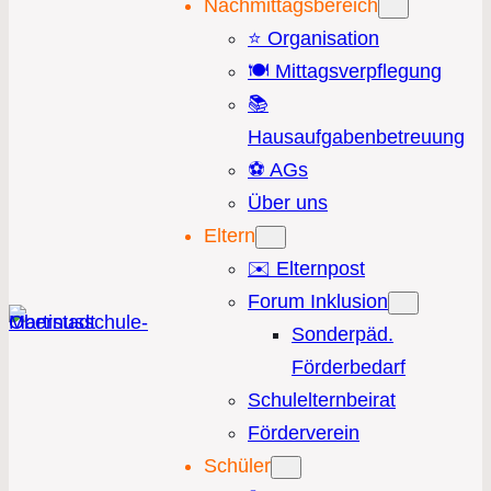
Nachmittagsbereich
⭐️ Organisation
🍽️ Mittagsverpflegung
📚
Hausaufgabenbetreuung
⚽️ AGs
Über uns
Eltern
✉️ Elternpost
Forum Inklusion
Sonderpäd.
Förderbedarf
Schulelternbeirat
Förderverein
Schüler