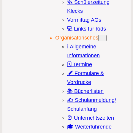
🗞️ Schülerzeitung
Klecks
Vormittag AGs
💻 Links für Kids
Organisatorisches
ℹ️ Allgemeine
Informationen
🗓️ Termine
🖋️ Formulare &
Vordrucke
📚 Bücherlisten
✍️ Schulanmeldung/
Schulanfang
⏰ Unterrichtszeiten
🎓 Weiterführende