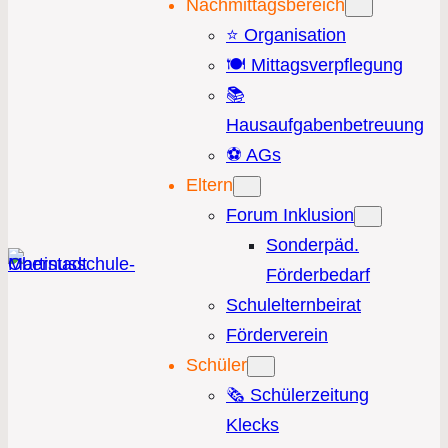
Nachmittagsbereich
⭐️ Organisation
🍽️ Mittagsverpflegung
📚
Hausaufgabenbetreuung
⚽️ AGs
Eltern
Forum Inklusion
Sonderpäd.
Förderbedarf
Schulelternbeirat
Förderverein
Schüler
🗞️ Schülerzeitung
Klecks