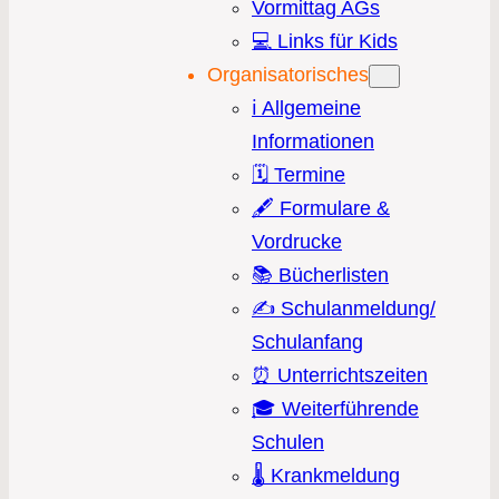
Vormittag AGs
💻 Links für Kids
Organisatorisches
ℹ️ Allgemeine
Informationen
🗓️ Termine
🖋️ Formulare &
Vordrucke
📚 Bücherlisten
✍️ Schulanmeldung/
Schulanfang
⏰ Unterrichtszeiten
🎓 Weiterführende
Schulen
🌡️ Krankmeldung